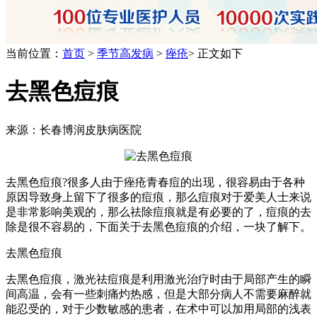
当前位置：
首页
>
季节高发病
>
痤疮
> 正文如下
去黑色痘痕
来源：长春博润皮肤病医院
去黑色痘痕?很多人由于痤疮青春痘的出现，很容易由于各种
原因导致身上留下了很多的痘痕，那么痘痕对于爱美人士来说
是非常影响美观的，那么祛除痘痕就是有必要的了，痘痕的去
除是很不容易的，下面关于去黑色痘痕的介绍，一块了解下。
去黑色痘痕
去黑色痘痕，激光祛痘痕是利用激光治疗时由于局部产生的瞬
间高温，会有一些刺痛灼热感，但是大部分病人不需要麻醉就
能忍受的，对于少数敏感的患者，在术中可以加用局部的浅表