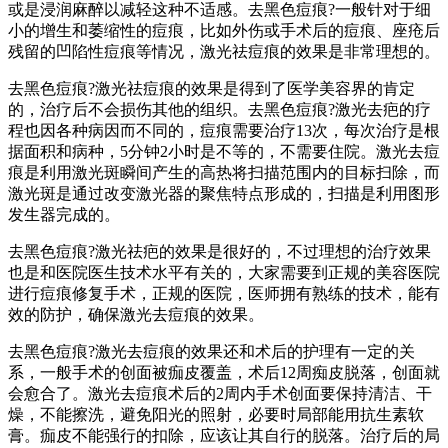
或是浸润麻醉以减轻这种不适感。去黑色痘痕?一般针对于细
小的增生和萎缩性的痘痕，比如外伤或手术后的痘痕、座疮后
残留的凹陷性痘痕等情况，激光祛痘痕的效果是非常理想的。
去黑色痘痕?激光祛痘痕的效果是得到了医学美容界的肯定
的，治疗后不会损伤其他的组织。去黑色痘痕?激光去疤的疗
程也因各种病因而不同的，痘痕需要治疗13次，每次治疗是根
据面积和病种，5分钟2小时是不等的，不需要住院。激光去痘
痕是利用激光斑瞬间产生的高热将扫描范围内的目标扫除，而
激光斑是通过改变激光器的聚焦特点形成的，扫描是利用图形
发生器完成的。
去黑色痘痕?激光祛疤的效果是很好的，不过理想的治疗效果
也是和医院医生技术水平有关的，大家需要到正规的美容医院
进行痘痕修复手术，正规的医院，医师拥有熟练的技术，能有
效的防护，确保激光去痘痕的效果。
去黑色痘痕?激光去痘痕的效果还和术后的护理有一定的关
系，一般手术的创面被痂皮覆盖，术后12周痴皮脱落，创面就
会愈合了。激光去痘痕术后的2周内手术创面要保持清洁、干
燥，不能擦洗，避免阳光的照射，必要时局部能用抗生素软
膏。痂皮不能强行的扣除，应该让其自行的脱落。治疗后的局