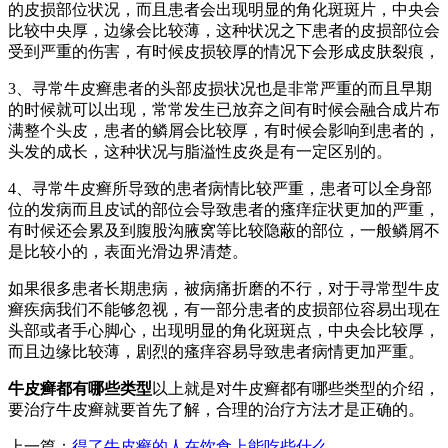
的皮损部位状况，而且患者会出现明显的角化斑斑片，中央会
比较中央厚，边缘会比较薄，这种状况之下患者的皮损部位会
受到严重的伤害，有时候皮损较厚的情况下会形成皮肤裂痕，
3、寻常牛皮癣患者的头部皮损状况也是非常严重的而且早期
的时候就可以出现，常常发生已放弃之间有时候会融合成片布
满整个头皮，患者的鳞屑会比较厚，有时候会影响到患者的，
头发的成长，这种状况与脂溢性皮炎是有一定区别的。
4、寻常牛皮癣所导致的患者病情比较严重，患者可以全身部
位的发病而且皮试的部位会导致患者的瘙痒症状更加的严重，
有时候还会累及到腹股沟腋窝等比较隐蔽的部位，一般鳞屑不
是比较小的，表面光滑边界清楚。
如果很多患者长期患病，被病痛折磨的不行，对于寻常型牛皮
癣疾病我们不能够忽视，有一部分患者的皮损部位容易出现在
头部或者手心脚心，出现明显的角化斑斑点，中央会比较厚，
而且边缘比较薄，剧烈的瘙痒容易导致患者病情更加严重。
牛皮癣都有哪些类型
以上就是对牛皮癣都有哪些类型的介绍，
要治疗牛皮癣就要首先了解，合理的治疗方法才是正确的。
上一篇：
得了牛皮癣的人在饮食上能吃些什么