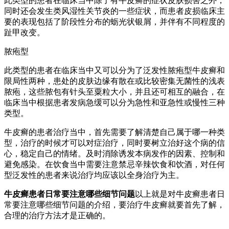
此类型的患者在临床当中除了有牛皮癣的症状皮肤损害之外，
同时还会发生类风湿性关节炎的一些症状，而患者皮损临床主
要的表现包括了阶段性分布的蛎光状银屑，并伴有不同程度的
趾甲改变。
脓疱型
此类型的患者在临床当中又可以分为了泛发性脓疱型牛皮癣和
限局性两种，患处的皮肤边缘有散在或比较密集无菌性的浅表
脓疱，这些脓包有针头至粟粒大小，并且还可相互的融合，在
临床当中根据患者发病急缓可以分为急性和亚急性或慢性三种
类型。
牛皮癣的患者治疗当中，首先需要了解清楚自己属于哪一种类
型，治疗的时候才可以对症治疗，同时要树立治好这个病的信
心，稳定自己的情绪。及时消除诱发本病发作的因素、控制和
避免感染。在饮食当中需要注意禁忌辛辣饮食和饮酒，对任何
型泛发性的患者来说治疗均应该以全身治疗为主。
牛皮癣患者日常要注意哪些细节问题
以上就是对牛皮癣患者日
常要注意哪些细节问题的介绍，要治疗牛皮癣就要首先了解，
合理的治疗方法才是正确的。