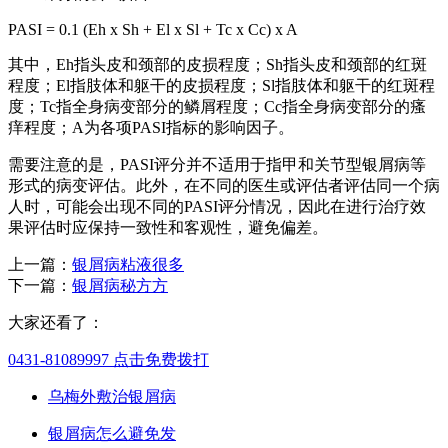
PASI = 0.1 (Eh x Sh + El x Sl + Tc x Cc) x A
其中，Eh指头皮和颈部的皮损程度；Sh指头皮和颈部的红斑
程度；El指肢体和躯干的皮损程度；Sl指肢体和躯干的红斑程
度；Tc指全身病变部分的鳞屑程度；Cc指全身病变部分的瘙
痒程度；A为各项PASI指标的影响因子。
需要注意的是，PASI评分并不适用于指甲和关节型银屑病等
形式的病变评估。此外，在不同的医生或评估者评估同一个病
人时，可能会出现不同的PASI评分情况，因此在进行治疗效
果评估时应保持一致性和客观性，避免偏差。
上一篇：
银屑病粘液很多
下一篇：
银屑病秘方方
大家还看了：
0431-81089997
点击免费拨打
乌梅外敷治银屑病
银屑病怎么避免发