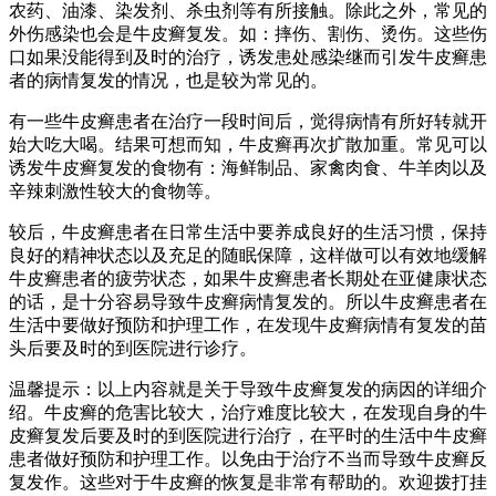
农药、油漆、染发剂、杀虫剂等有所接触。除此之外，常见的
外伤感染也会是牛皮癣复发。如：摔伤、割伤、烫伤。这些伤
口如果没能得到及时的治疗，诱发患处感染继而引发牛皮癣患
者的病情复发的情况，也是较为常见的。
有一些牛皮癣患者在治疗一段时间后，觉得病情有所好转就开
始大吃大喝。结果可想而知，牛皮癣再次扩散加重。常见可以
诱发牛皮癣复发的食物有：海鲜制品、家禽肉食、牛羊肉以及
辛辣刺激性较大的食物等。
较后，牛皮癣患者在日常生活中要养成良好的生活习惯，保持
良好的精神状态以及充足的随眠保障，这样做可以有效地缓解
牛皮癣患者的疲劳状态，如果牛皮癣患者长期处在亚健康状态
的话，是十分容易导致牛皮癣病情复发的。所以牛皮癣患者在
生活中要做好预防和护理工作，在发现牛皮癣病情有复发的苗
头后要及时的到医院进行诊疗。
温馨提示：以上内容就是关于导致牛皮癣复发的病因的详细介
绍。牛皮癣的危害比较大，治疗难度比较大，在发现自身的牛
皮癣复发后要及时的到医院进行治疗，在平时的生活中牛皮癣
患者做好预防和护理工作。以免由于治疗不当而导致牛皮癣反
复发作。这些对于牛皮癣的恢复是非常有帮助的。欢迎拨打挂