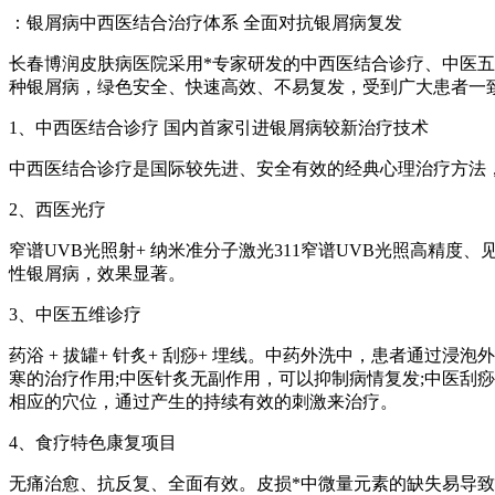
：银屑病中西医结合治疗体系 全面对抗银屑病复发
长春博润皮肤病医院采用*专家研发的中西医结合诊疗、中医五
种银屑病，绿色安全、快速高效、不易复发，受到广大患者一
1、中西医结合诊疗 国内首家引进银屑病较新治疗技术
中西医结合诊疗是国际较先进、安全有效的经典心理治疗方法
2、西医光疗
窄谱UVB光照射+ 纳米准分子激光311窄谱UVB光照高精
性银屑病，效果显著。
3、中医五维诊疗
药浴 + 拔罐+ 针炙+ 刮痧+ 埋线。中药外洗中，患者通
寒的治疗作用;中医针炙无副作用，可以抑制病情复发;中医刮
相应的穴位，通过产生的持续有效的刺激来治疗。
4、食疗特色康复项目
无痛治愈、抗反复、全面有效。皮损*中微量元素的缺失易导