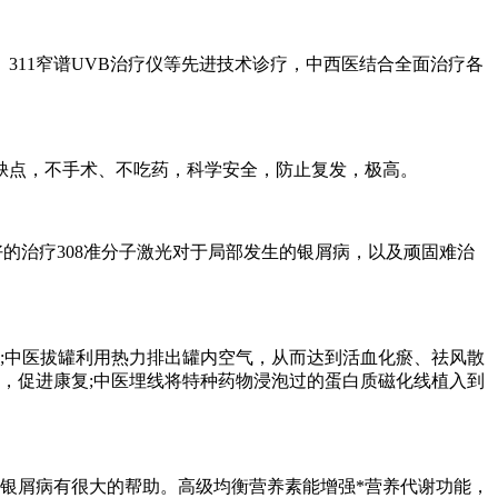
311窄谱UVB治疗仪等先进技术诊疗，中西医结合全面治疗各
缺点，不手术、不吃药，科学安全，防止复发，极高。
好的治疗308准分子激光对于局部发生的银屑病，以及顽固难治
损害;中医拔罐利用热力排出罐内空气，从而达到活血化瘀、祛风散
，促进康复;中医埋线将特种药物浸泡过的蛋白质磁化线植入到
银屑病有很大的帮助。高级均衡营养素能增强*营养代谢功能，