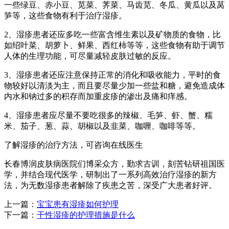
一些绿豆、赤小豆、苋菜、荠菜、马齿苋、冬瓜、黄瓜以及莴
笋等，这些食物有利于治疗湿疹。
2、湿疹患者还应多吃一些富含维生素以及矿物质的食物，比
如绍叶菜、胡萝卜、鲜果、西红柿等等，这些食物有助于调节
人体的生理功能，可尽量减轻皮肤过敏的反应。
3、湿疹患者还应注意保持正常的消化和吸收能力，平时的食
物较好以清淡为主，而且要尽量少加一些盐和糖，避免造成体
内水和钠过多的积存而加重皮疹的渗出及痛和痒感。
4、湿疹患者应尽量不要吃很多的辣椒、毛笋、虾、蟹、糯
米、茄子、葱、蒜、胡椒以及韭菜、咖喱、咖啡等等。
了解湿疹的治疗方法，可咨询在线医生
长春博润皮肤病医院们博采众方，勤求古训，刻苦钻研祖国医
学，并结合现代医学，研制出了一系列高效治疗湿疹的新方
法，为无数湿疹患者解除了疾患之苦，深受广大患者好评。
上一篇：
宝宝患有湿疹如何护理
下一篇：
干性湿疹的护理措施是什么