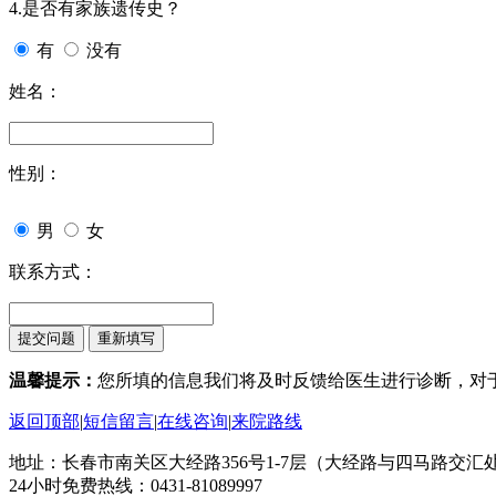
4.是否有家族遗传史？
有
没有
姓名：
性别：
男
女
联系方式：
温馨提示：
您所填的信息我们将及时反馈给医生进行诊断，对
返回顶部
|
短信留言
|
在线咨询
|
来院路线
地址：长春市南关区大经路356号1-7层（大经路与四马路交汇
24小时免费热线：0431-81089997