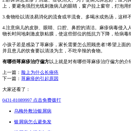
上，要避免强烈光线刺激病儿的眼睛，窗户拉上窗帘，灯泡用
3.食物给以清淡易消化的流食或半流食。多喝水或热汤，这样
4.注意病儿的皮肤、眼睛、口腔、鼻腔的清洁。麻疹病毒侵
物长时间地刺激皮肤粘膜，使这些部位的抵抗力下降，给病毒
小孩子若是感染了荨麻疹，家长需要怎么照顾患者?希望上面
并且患儿的饮食要以清淡为主，不吃辛辣的食物。
有哪些荨麻疹治疗偏方
以上就是对有哪些荨麻疹治疗偏方的介
上一篇：
脸上为什么长痤疮
下一篇：
荨麻疹的引起原因
大家还看了：
0431-81089997
点击免费拨打
乌梅外敷治银屑病
银屑病怎么避免发